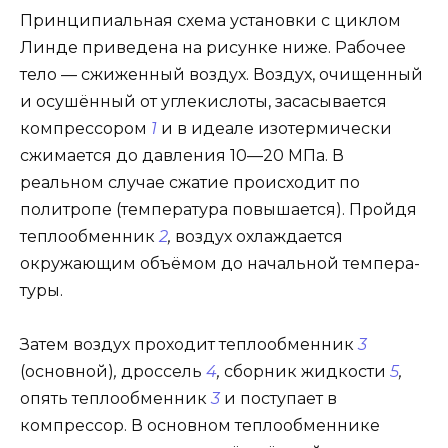
Принципиальная схема установки с циклом
Линде приведена на рисунке ниже. Рабочее
тело — сжиженный воздух. Воздух, очищенный
и осушённый от углекислоты, засасывается
компрессором
1
и в идеале изотермически
сжимается до давления 10—20 МПа. В
реальном случае сжатие происходит по
политропе (температура повышается). Пройдя
теплообменник
2
,
воздух охлаждается
окружающим объёмом до начальной темпера­
туры.
Затем воздух проходит теп­лообменник
3
(основной)
,
дроссель
4
,
сборник жидкости
5
,
опять теплообменник
3
и поступает в
компрессор. В основном теплообменнике