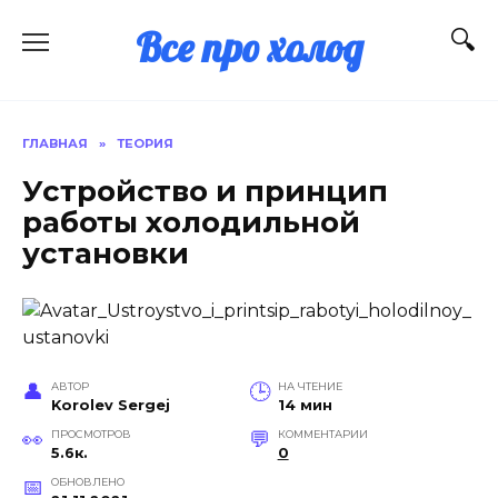
Перейти
Все про холод
к
содержанию
ГЛАВНАЯ
»
ТЕОРИЯ
Устройство и принцип
работы холодильной
установки
АВТОР
НА ЧТЕНИЕ
Korolev Sergej
14 мин
ПРОСМОТРОВ
КОММЕНТАРИИ
5.6к.
0
ОБНОВЛЕНО